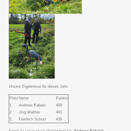
Unsere Ergebnisse für dieses Jahr:
Platz
Name
Punkte
1.
Andreas Kabalo
489
2.
Jörg Walther
481
3.
Friedrich Schurz
436
Somit ist unser neuer Vereinsmeister
Andreas Kabalo!